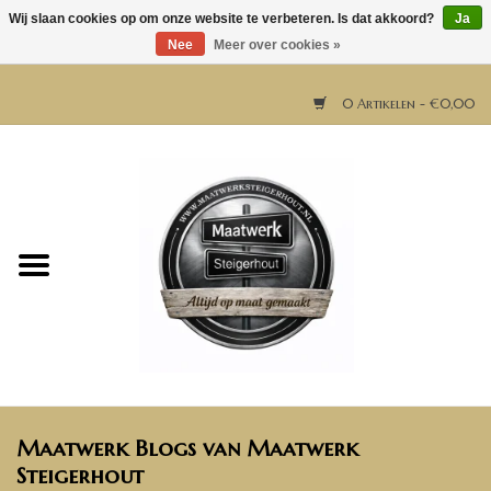
Wij slaan cookies op om onze website te verbeteren. Is dat akkoord?
Ja
Nee
Meer over cookies »
0 Artikelen - €0,00
Home
Horeca meubels
Tafels
Bar & Balie
Maatwerk Blogs van Maatwerk
Bartafels
Steigerhout