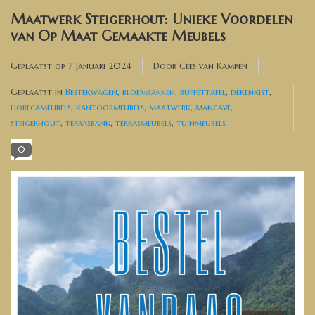
Banken, stoelen &
Maatwerk Steigerhout: Unieke Voordelen
(Bar)krukken
van Op Maat Gemaakte Meubels
Hoekbanken
Geplaatst op
7 Januari 2024
Door Cees van Kampen
Geplaatst in
Bestekwagen
,
bloembakken
,
buffettafel
,
dekenkist
,
Plantenbakken
horecameubels
,
kantoormeubels
,
maatwerk
,
mancave
,
steigerhout
,
terrasbank
,
terrasmeubels
,
tuinmeubels
Opbergkisten
0
Zuilen & Pilaren
Blog