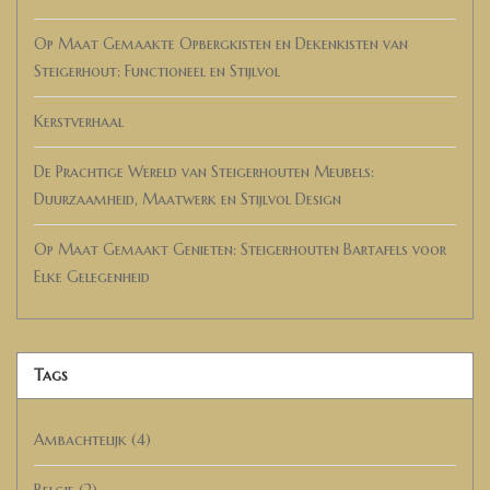
Op Maat Gemaakte Opbergkisten en Dekenkisten van
Steigerhout: Functioneel en Stijlvol
Kerstverhaal
De Prachtige Wereld van Steigerhouten Meubels:
Duurzaamheid, Maatwerk en Stijlvol Design
Op Maat Gemaakt Genieten: Steigerhouten Bartafels voor
Elke Gelegenheid
Tags
Ambachtelijk
(4)
Belgie
(2)