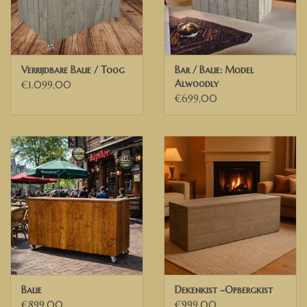
Verrijdbare Balie / Toog
Bar / Balie: Model
Alwoodly
€1.099,00
€699,00
Balie
Dekenkist -Opbergkist
€899,00
€999,00