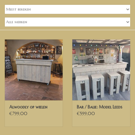
Banken, stoelen &
(Bar)krukken
Hoekbanken
Plantenbakken
Hockers & Terrastafels
Opbergkisten
buy-gift-card
Alwoodly op wielen
Bar / Balie: Model Leeds
Zuilen & Pilaren
€799,00
€599,00
Blog