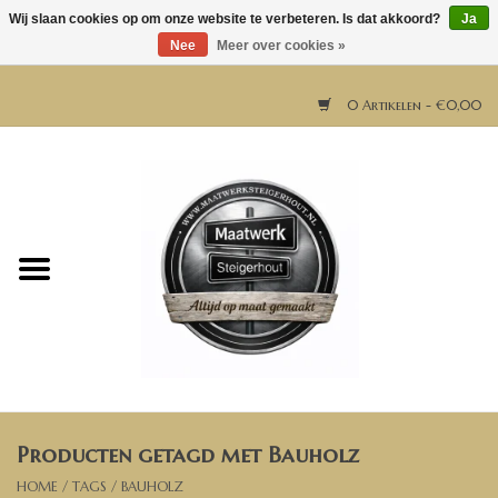
Wij slaan cookies op om onze website te verbeteren. Is dat akkoord?
Ja
Nee
Meer over cookies »
0 Artikelen - €0,00
Home
Horeca meubels
Tafels
Bar & Balie
Producten getagd met Bauholz
Bartafels
HOME
/
TAGS
/
BAUHOLZ