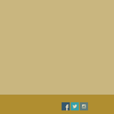
eschneiderte Bar / Außenbar / Theke / Theke /
ren Sie uns für ein Angebot.
behandelt.
rn Sie bitte nicht, uns zu kontaktieren. Dann