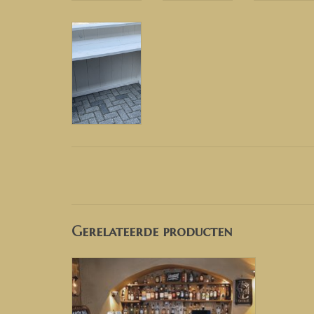
Gerelateerde producten
Toog / Tapkast van steigerhout.
Maatwerk voor een betaalbare prijs!
TOEVOEGEN AAN WINKELWAGEN