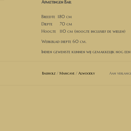
Afmetingen Bar
:
Breedte 180 cm
Diepte 70 cm
Hoogte 110 cm (hoogte inclusief de wielen)
Werkblad diepte 60 cm.
Indien gewenste kunnen wij gemakkelijk nog een
De Balie op de foto's is behandeld in White
Bauholz
/
Mancave
/
Alwoodly
Aan verlangl
✅ Wil je een andere afmeting? Neem dan contac
Heeft u andere wensen of ideeën, neem dan geru
mogelijkheden bespreken.
Wij bezorgen door heel Nederland, België en del
✅ Voor Belgische ondernemingen die beschikke
wij de 21% BTW verleggen. U ontvangt dan een