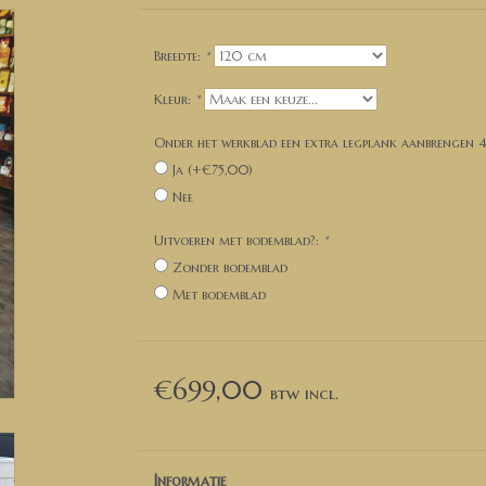
Breedte:
*
Kleur:
*
Onder het werkblad een extra legplank aanbrengen 
Ja (+€75,00)
Nee
Uitvoeren met bodemblad?:
*
Zonder bodemblad
Met bodemblad
€699,00
Informatie