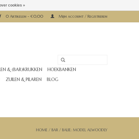
over cookies »
0 Artikelen - €0,00
Mijn account / Registreren
LEN & (BAR)KRUKKEN
HOEKBANKEN
D
ZUILEN & PILAREN
BLOG
HOME
/
BAR / BALIE: MODEL ALWOODLY