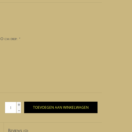
40 cm diep:
*
+
TOEVOEGEN AAN WINKELWAGEN
-
Reviews
(0)