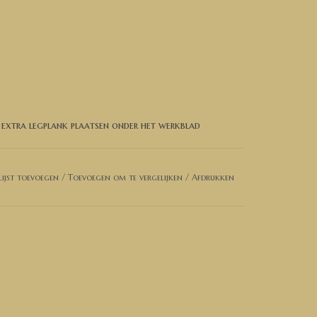
 extra legplank plaatsen onder het werkblad
ijst toevoegen
/
Toevoegen om te vergelijken
/
Afdrukken
t met ons op voor een prijsopgave.
st contact met ons op. Dan kunnen wij de
en van Duitsland.
n over een geldig Belgisch BTW nummer, kunnen
 factuur exclusief BTW van ons.