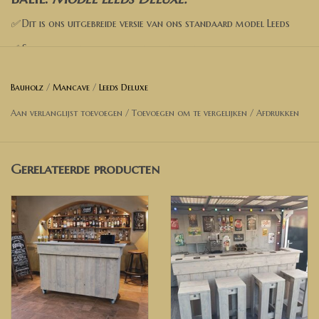
✅
Dit is ons uitgebreide versie van ons standaard model Leeds
✅ Standaard legplank aan de binnenzijde
✅ Kies een afmeting
Bauholz
/
Mancave
/
Leeds Deluxe
✅ Kies een kleur
Aan verlanglijst toevoegen
/
Toevoegen om te vergelijken
/
Afdrukken
✅ Kies de opties
✅ Voeg toe aan de winkelwagen
Gerelateerde producten
✅ Wil je een andere afmeting? Neem dan contact met ons op
voor een prijsopgave.
Afmetingen Bar op foto
:
Breedte 240 cm
Diepte 50 cm
Hoogte 110 cm