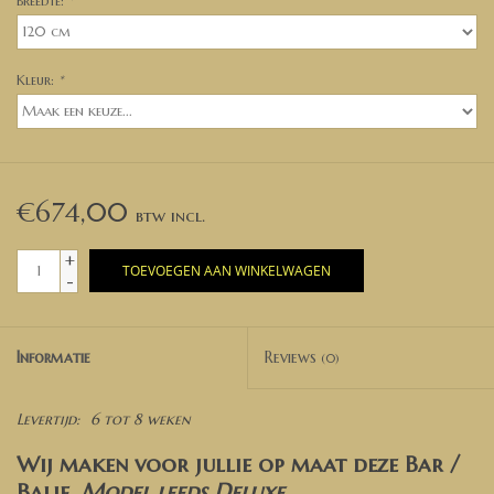
Breedte:
*
Kleur:
*
€674,00
+
TOEVOEGEN AAN WINKELWAGEN
-
Informatie
Reviews
(0)
Levertijd:
6 tot 8 weken
Wij maken voor jullie op maat deze Bar /
Balie.
Model leeds Deluxe
.