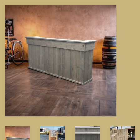
Banken, stoelen &
(Bar)krukken
Hoekbanken
Plantenbakken
Opbergkisten
Zuilen & Pilaren
Blog