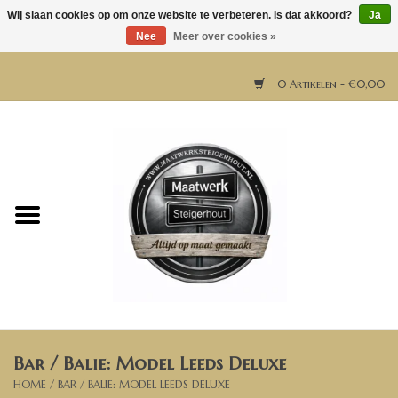
Wij slaan cookies op om onze website te verbeteren. Is dat akkoord?
Ja
Nee
Meer over cookies »
0 Artikelen - €0,00
Home
Horeca meubels
Tafels
Bar & Balie
Bar / Balie: Model Leeds Deluxe
Bartafels
HOME
/
BAR / BALIE: MODEL LEEDS DELUXE