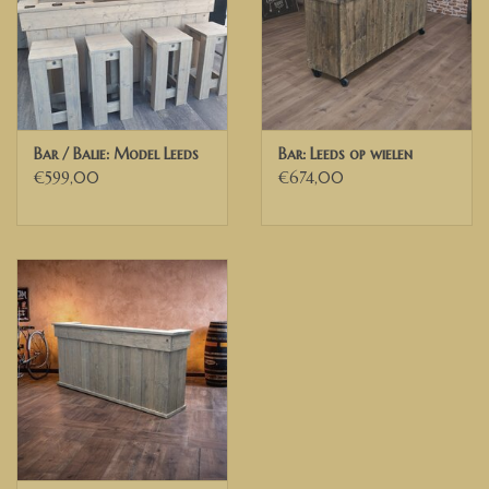
Breedte 160 cm
Diepte 50 cm
Hoogte 110 cm
Model op de foto is naturel (onbehandeld).
✅ Heeft u andere wensen of ideeën, neem dan gerust contact met
Bar / Balie: Model Leeds
Bar: Leeds op wielen
ons op. Dan kunnen wij de mogelijkheden bespreken.
€599,00
€674,00
Wij bezorgen door heel Nederland, België en delen van Duitsland
✅ Voor Belgische ondernemingen die beschikken over een geldig
Belgisch BTW nummer, kunnen wij de 21% BTW verleggen. U
ontvangt dan een factuur exclusief BTW van ons.
Deutsch
Maatwerk Steigerhout fertigt für Sie eine maßgeschneiderte Bar
/ Außenbar / Theke / Theke aus Gerüstholz mit einem Trittbrett.
Model Niels Bonnes.