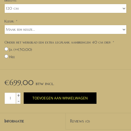
Breedte:
*
Kleur:
*
Onder het werkblad een extra legplank aanbrengen 40 cm diep:
*
Ja (+€50,00)
Nee
€699,00
+
TOEVOEGEN AAN WINKELWAGEN
-
Informatie
Reviews
(0)