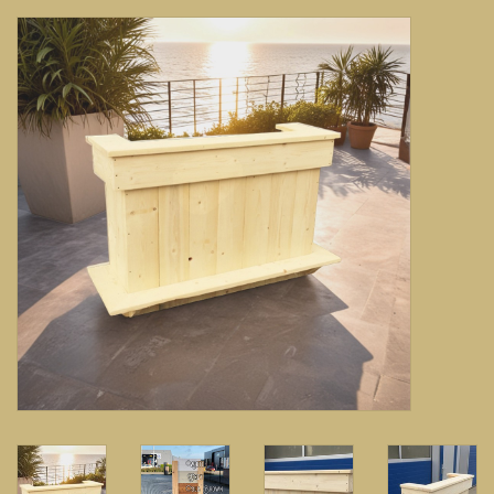
Banken, stoelen &
(Bar)krukken
Hoekbanken
Plantenbakken
Hockers & Terrastafels
Opbergkisten
buy-gift-card
Zuilen & Pilaren
Blog