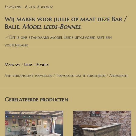
Levertijd:
6 tot 8 weken
Wij maken voor jullie op maat deze Bar /
Balie.
Model leeds-Bonnes
.
✅
Dit is ons standaard model Leeds uitgevoerd met een
voetenplank
✅ Kies een afmeting
Mancave
/
Leeds - Bonnes
✅ Kies een kleur
Aan verlanglijst toevoegen
/
Toevoegen om te vergelijken
/
Afdrukken
✅ Kies de opties
✅ Voeg toe aan de winkelwagen
✅ Wil je een andere afmeting? Neem dan contact met ons op
Gerelateerde producten
voor een prijsopgave.
Afmetingen Bar op foto
: