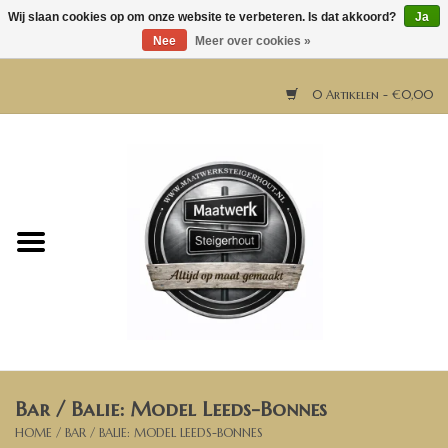
Wij slaan cookies op om onze website te verbeteren. Is dat akkoord?
Ja
Nee
Meer over cookies »
0 Artikelen - €0,00
Home
Horeca meubels
Tafels
Bar & Balie
Bar / Balie: Model Leeds-Bonnes
Bartafels
HOME
/
BAR / BALIE: MODEL LEEDS-BONNES