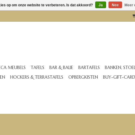
kies op om onze website te verbeteren. Is dat akkoord?
Ja
Nee
Meer 
CA MEUBELS
TAFELS
BAR & BALIE
BARTAFELS
BANKEN, STOE
EN
HOCKERS & TERRASTAFELS
OPBERGKISTEN
BUY-GIFT-CAR