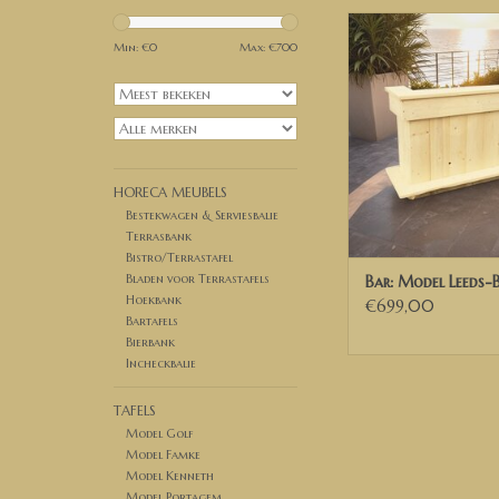
Bar / Balie / Toon
steigerhou
Min: €
0
Max: €
700
Maatwerk voor een 
prijs!
TOEVOEGEN AAN WI
HORECA MEUBELS
Bestekwagen & Serviesbalie
Terrasbank
Bistro/Terrastafel
Bladen voor Terrastafels
Bar: Model Leeds-
Hoekbank
€699,00
Bartafels
Bierbank
Incheckbalie
TAFELS
Model Golf
Model Famke
Model Kenneth
Model Portagem