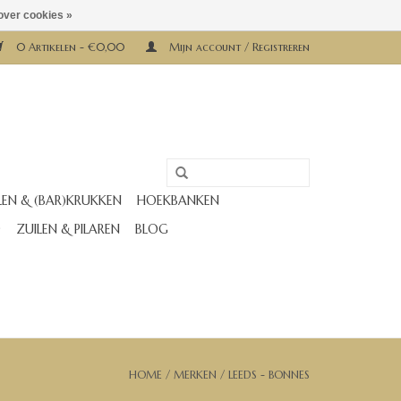
over cookies »
0 Artikelen - €0,00
Mijn account / Registreren
LEN & (BAR)KRUKKEN
HOEKBANKEN
D
ZUILEN & PILAREN
BLOG
HOME
/
MERKEN
/
LEEDS - BONNES