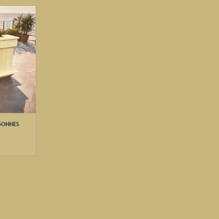
bank van
t
betaalbare
NKELWAGEN
Bonnes