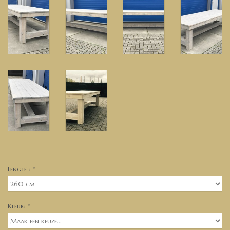
Lengte :
*
Kleur:
*