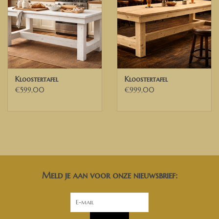
Hoogte: 78 cm
Breedte poten. 13 cm
Model op de foto is Old grey wash
✅ Heeft u andere wensen of ideeën, neem dan gerust contact met
ons op. Dan kunnen wij de mogelijkheden bespreken.
Wij bezorgen door heel Nederland, België en delen van Duitsland
Kloostertafel
Kloostertafel
€599,00
€999,00
✅ Voor Belgische ondernemingen die beschikken over een geldig
Belgisch BTW nummer, kunnen wij de 21% BTW verleggen. U
ontvangt dan een factuur exclusief BTW van ons.
Meld je aan voor onze nieuwsbrief:
Voor Belgische ondernemingen die beschikken over een geldig
Belgisch BTW nummer, kunnen wij de 21% BTW verleggen. U