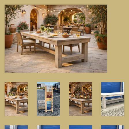
Banken, stoelen &
(Bar)krukken
Hoekbanken
Plantenbakken
Hockers & Terrastafels
Opbergkisten
buy-gift-card
Zuilen & Pilaren
Blog