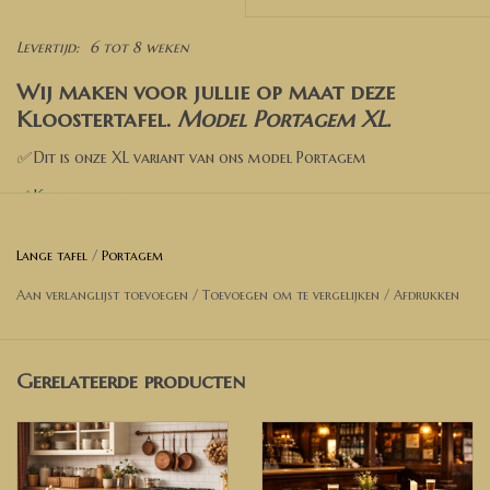
Levertijd:
6 tot 8 weken
Wij maken voor jullie op maat deze
Kloostertafel.
Model Portagem XL
.
✅
Dit is onze XL variant van ons model Portagem
✅ Kies een afmeting
✅ Kies een kleur
Lange tafel
/
Portagem
✅ Kies de opties
Aan verlanglijst toevoegen
/
Toevoegen om te vergelijken
/
Afdrukken
✅ Voeg toe aan de winkelwagen
✅ Wil je een andere afmeting? Neem dan contact met ons op
voor een prijsopgave.
Gerelateerde producten
Afmetingen Tafel op foto
:
Lengte: 300 cm
Breedte: 100 cm