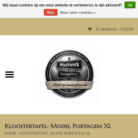
Wij slaan cookies op om onze website te verbeteren. Is dat akkoord?
Ja
Nee
Meer over cookies »
0 Artikelen - €0,00
Home
Horeca meubels
Tafels
Bar & Balie
Kloostertafel: Model Portagem XL
Bartafels
HOME
/
KLOOSTERTAFEL: MODEL PORTAGEM XL