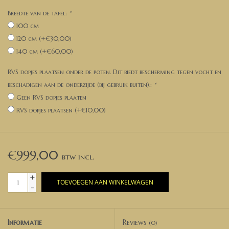
Breedte van de tafel:
*
100 cm
120 cm (+€30,00)
140 cm (+€60,00)
RVS dopjes plaatsen onder de poten. Dit biedt bescherming tegen vocht en
beschadigen aan de onderzijde (bij gebruik buiten).:
*
Geen RVS dopjes plaaten
RVS dopjes plaatsen (+€10,00)
€999,00
+
TOEVOEGEN AAN WINKELWAGEN
-
Informatie
Reviews
(0)