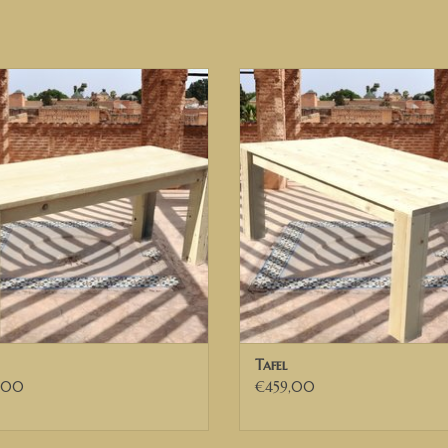
✅ Heeft u andere wensen of ideeën, neem dan ge
mogelijkheden bespreken.
Steigerhout Eettafel
Steigerhout Eettafel
Wij bezorgen door heel Nederland, België en del
EVOEGEN AAN WINKELWAGEN
TOEVOEGEN AAN WINKELWA
✅ Voor Belgische ondernemingen die beschikke
wij de 21% BTW verleggen. U ontvangt dan een 
DEUTSCH
Maatwerk Steigerhout macht einen Steigerhout 
Bei beengten Platzverhältnissen ein schmaler Tis
Möchten Sie eine andere Größe (schmaler, breit
Tafel
uns für ein Angebot.
,00
€459,00
Maßtabelle auf dem Foto:
Breite 60 cm