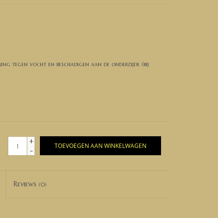
ming tegen vocht en beschadigen aan de onderzijde (bij
+
TOEVOEGEN AAN WINKELWAGEN
-
Reviews
(0)