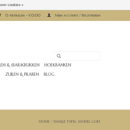
over cookies »
0 Artikelen - €0,00
Mijn account / Registreren
LEN & (BAR)KRUKKEN
HOEKBANKEN
D
ZUILEN & PILAREN
BLOG
HOME
/
SMALLE TAFEL: MODEL GOLF