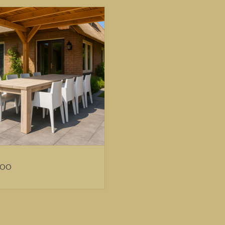
Länge 220 cm
Steigerhout Eettafe
Höhe 78 cm
EVOEGEN AAN WINKELWAGEN
Beine 13 cm x 13 cm
Der Tisch auf dem Foto ist mit einem Old Brow
Wir können in verschiedenen Dimensionen liefern
Wenn Sie andere Wünsche oder Ideen haben, zöge
können wir die Optionen besprechen.
WIR LIEFERN IN DEN NIEDERLANDEN, IN BELGIEN
,00