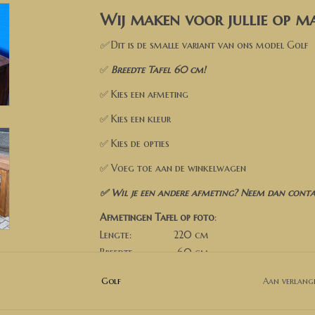
Wij maken voor jullie op ma
✅
Dit is de smalle variant van ons model Golf
✅
Breedte Tafel 60 cm!
✅ Kies een afmeting
✅ Kies een kleur
✅ Kies de opties
✅ Voeg toe aan de winkelwagen
✅ Wil je een andere afmeting? Neem dan contac
Afmetingen Tafel op foto
:
Lengte: 220 cm
Breedte: 60 cm
Hoogte: 78 cm
Golf
Aan verlangl
Breedte poten. 13 cm
Model op de foto is in Old brown wash