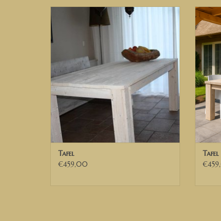
Steigerhout Eettafel
TOEVOEGEN AAN WINKELWAGEN
TO
Tafel
Tafel
€459,00
€459