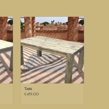
rust contact met ons op. Dan kunnen wij de
Tafel van steigerhout
en van Duitsland
GEN
TOEVOEGEN AAN WINKELWAGEN
n over een geldig Belgisch BTW nummer, kunnen
factuur exclusief BTW van ons.
Tisch für Sie.
Ferdinand Bol
-Modell
ch.
er, höher oder niedriger)? Dann kontaktieren Sie
Tafel
€459,00