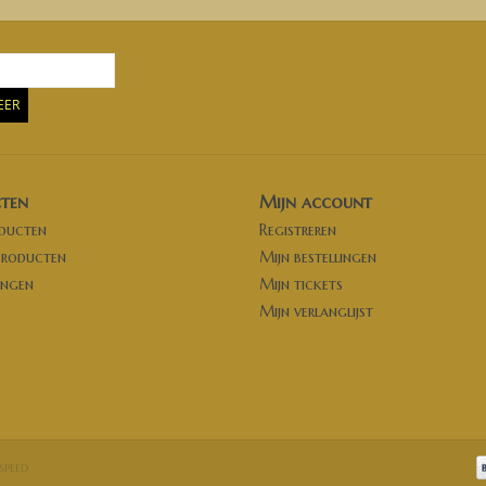
EER
ten
Mijn account
oducten
Registreren
producten
Mijn bestellingen
ingen
Mijn tickets
Mijn verlanglijst
d
speed