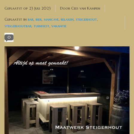
Banken, stoelen &
Geplaatst op
23 Juli 2023
Door Cees van Kampen
(Bar)krukken
Geplaatst in
bar
,
bier
,
mancave
,
relaxen
,
steigerhout
,
steigerhoutbar
,
tuinfeest
,
vakantie
Hoekbanken
0
Plantenbakken
Hockers & Terrastafels
Opbergkisten
buy-gift-card
Zuilen & Pilaren
Blog