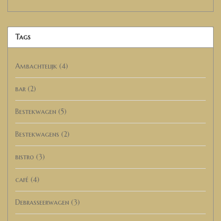
Tags
Ambachtelijk
(4)
bar
(2)
Bestekwagen
(5)
Bestekwagens
(2)
bistro
(3)
café
(4)
Debrasseerwagen
(3)