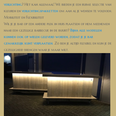
verlichting
? Het kan allemaal! We bieden je een ruime selectie van
kleuren en
verlichtingspakketten
om aan al je wensen te voldoen.
Mobiliteit en Flexibiliteit
Wil je je bar op een andere plek in huis plaatsen of hem meenemen
naar een gezellige barbecue in de buurt?
Bijna alle modellen
kunnen ook op wielen geleverd worden, zodat je je bar
gemakkelijk kunt verplaatsen.
Zo ben je altijd flexibel en kun je de
gezelligheid brengen waar je maar wilt.