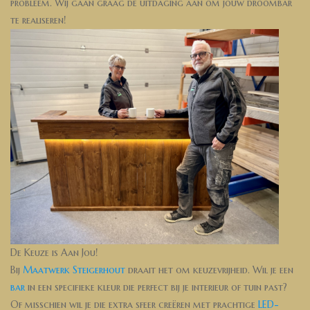
probleem. Wij gaan graag de uitdaging aan om jouw droombar
te realiseren!
De Keuze is Aan Jou!
Bij
Maatwerk Steigerhout
draait het om keuzevrijheid. Wil je een
bar
in een specifieke kleur die perfect bij je interieur of tuin past?
Of misschien wil je die extra sfeer creëren met prachtige
LED-