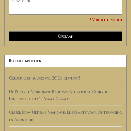
* Verplichte velden
Opslaan
Recente artikelen
Gelukkig en succesvol 2026 gewenst!
De Perfecte Verrijdbare Balie van Steigerhout: Stijlvol,
Functioneel en Op Maat Gemaakt
Creëer Jouw Ultieme Mancave: Een Plaats voor Ontspanning
en Avontuur!