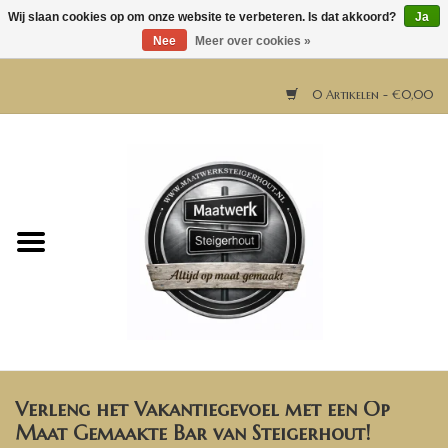
Wij slaan cookies op om onze website te verbeteren. Is dat akkoord?
Ja
Nee
Meer over cookies »
0 Artikelen - €0,00
Home
Horeca meubels
Tafels
Bar & Balie
Verleng het Vakantiegevoel met een Op
Bartafels
Maat Gemaakte Bar van Steigerhout!