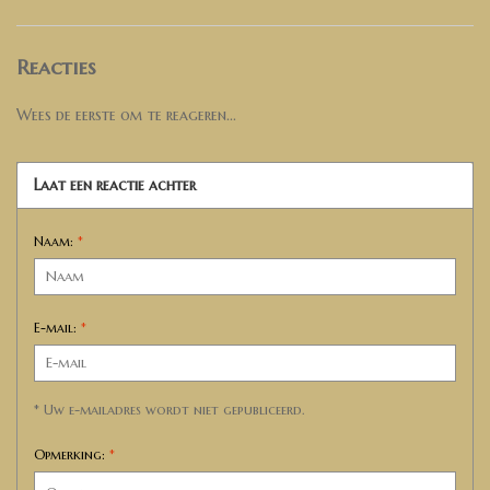
Reacties
Wees de eerste om te reageren...
Laat een reactie achter
Naam:
*
E-mail:
*
* Uw e-mailadres wordt niet gepubliceerd.
Opmerking:
*