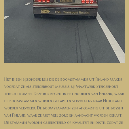
H
et
is
e
en
b
ij
z
ond
ere
re
is
die
de
boom
st
am
men
u
it
Finland
m
aken
vo
ord
at
ze
al
s
ste
iger
h
out
me
ub
els
b
ij
Ma
at
w
erk
Ste
iger
h
out
t
ere
cht
k
omen
.
De
ze
re
is
beg
int
in
he
t
no
ord
en
van
Finland
,
wa
ar
de
boom
st
am
men
word
en
g
ek
apt
en
ver
vol
g
ens
na
ar
N
eder
land
word
en
ver
vo
erd
.
De
boom
st
am
men
z
ijn
af
k
om
st
ig
u
it
de
boss
en
van
Finland
,
wa
ar
ze
met
ve
el
z
org
en
a
and
acht
word
en
g
ek
apt
.
De
st
am
men
word
en
g
ese
lect
eer
d
op
k
wal
ite
it
en
d
ik
te
,
z
od
at
ze