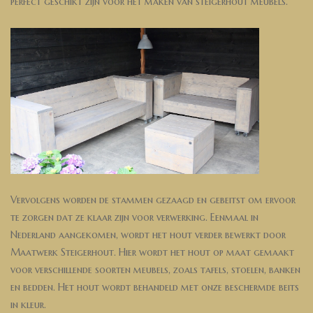
perfect
g
es
ch
ik
t
z
ijn
v
oor
he
t
m
aken
van
ste
iger
h
out
me
ub
els
.
V
erv
ol
g
ens
word
en
de
st
am
men
ge
za
ag
d
en
ge
beit
st
om
erv
oor
te
z
org
en
dat
ze
k
la
ar
z
ijn
v
oor
ver
wer
king
.
E
en
ma
al
in
N
eder
land
a
ange
k
omen
,
word
t
he
t
h
out
ver
der
be
w
erk
t
door
Ma
at
w
erk
Ste
iger
h
out
.
Hier
word
t
he
t
h
out
op
ma
at
gem
a
ak
t
v
oor
vers
ch
ill
ende
so
ort
en
me
ub
els
,
zo
als
t
af
els
,
sto
el
en
,
bank
en
en
bed
den
.
H
et
h
out
word
t
beh
ande
ld
met
onze beschermde beits
in kleur.