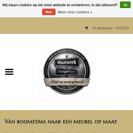
Wij slaan cookies op om onze website te verbeteren. Is dat akkoord?
Ja
Nee
Meer over cookies »
0 Artikelen - €0,00
Home
Horeca meubels
Tafels
Bar & Balie
Van boomstam naar een meubel op maat
Bartafels