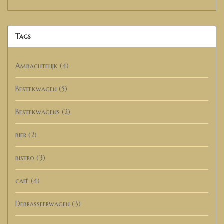
Tags
Ambachtelijk
(4)
Bestekwagen
(5)
Bestekwagens
(2)
bier
(2)
bistro
(3)
café
(4)
Debrasseerwagen
(3)