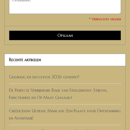
* Verplichte velden
Opslaan
Recente artikelen
Gelukkig en succesvol 2026 gewenst!
De Perfecte Verrijdbare Balie van Steigerhout: Stijlvol,
Functioneel en Op Maat Gemaakt
Creëer Jouw Ultieme Mancave: Een Plaats voor Ontspanning
en Avontuur!