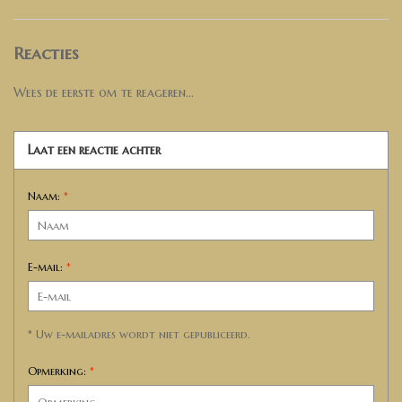
Reacties
Wees de eerste om te reageren...
Laat een reactie achter
Naam:
*
E-mail:
*
* Uw e-mailadres wordt niet gepubliceerd.
Opmerking:
*