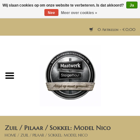
Wij slaan cookies op om onze website te verbeteren. Is dat akkoord?
Ja
Nee
Meer over cookies »
0 Artikelen - €0,00
Home
Horeca meubels
Tafels
Bar & Balie
Zuil / Pilaar / Sokkel: Model Nico
Bartafels
HOME
/
ZUIL / PILAAR / SOKKEL: MODEL NICO