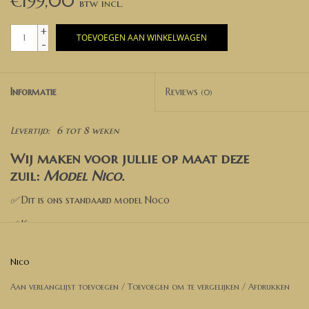
€199,00
+
TOEVOEGEN AAN WINKELWAGEN
-
Informatie
Reviews
(0)
Levertijd:
6 tot 8 weken
Wij maken voor jullie op maat deze
zuil:
Model Nico
.
✅
Dit is ons standaard model Noco
✅ Kies een kleur
✅ Voeg toe aan de winkelwagen
Nico
✅ Wil je een andere afmeting? Neem dan contact met ons op
Aan verlanglijst toevoegen
/
Toevoegen om te vergelijken
/
Afdrukken
voor een prijsopgave.