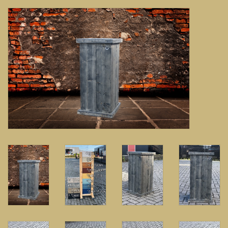
Banken, stoelen &
(Bar)krukken
Hoekbanken
Plantenbakken
Opbergkisten
Zuilen & Pilaren
Blog