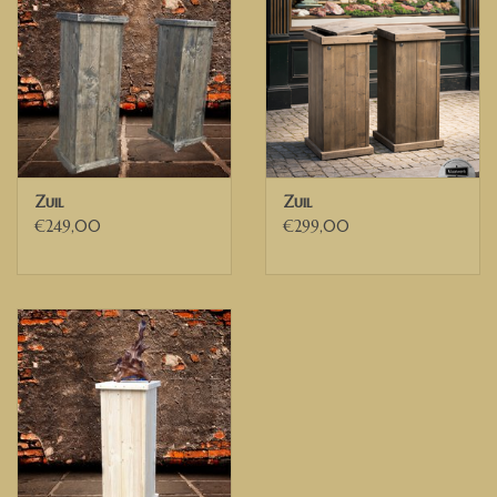
Säule / Säule / Sockel aus Gerüstholz, maßgeschneidert für Sie.
Model Nico
.
Möchten Sie eine andere Größe? Bitte kontaktieren Sie uns für
ein Angebot
Spaltenabmessungen auf Foto:
Zuil
Zuil
Breite 43 cm
€249,00
€299,00
Höhe 130 cm
Tiefe 43 cm
Die Spalte auf dem Foto wurde mit einem Antraciet wash
behandelt.
Wenn Sie andere Wünsche oder Ideen haben, zögern Sie bitte
nicht, uns zu kontaktieren. Dann können wir die Optionen
diskutieren.
WIR LIEFERN IN DEN NIEDERLANDEN, BELGIEN
UND TEILEN
DEUTSCHLANDS