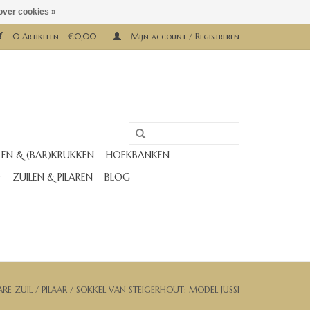
over cookies »
0 Artikelen - €0,00
Mijn account / Registreren
LEN & (BAR)KRUKKEN
HOEKBANKEN
D
ZUILEN & PILAREN
BLOG
ARE ZUIL / PILAAR / SOKKEL VAN STEIGERHOUT: MODEL JUSSI