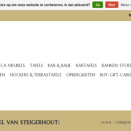
kies op om onze website te verbeteren. Is dat akkoord?
Ja
Nee
Meer 
CA MEUBELS
TAFELS
BAR & BALIE
BARTAFELS
BANKEN, STOE
EN
HOCKERS & TERRASTAFELS
OPBERGKISTEN
BUY-GIFT-CAR
el van steigerhout:
HOME
/
VERRIJDB