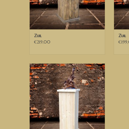
Zuil
Zuil
€219,00
€199
Zuil van steigerhout, sokkel van
steigerhout, pilaar van steigerhout
TOEVOEGEN AAN WINKELWAGEN