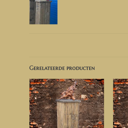
Gerelateerde producten
Zuil van steigerhout, sokkel van
Zu
steigerhout, pilaar van steigerhout,
ste
Houten zuil, zuil van hout, Pilaar van
TO
Hout, sokkel van hout, houten sokkel
TOEVOEGEN AAN WINKELWAGEN