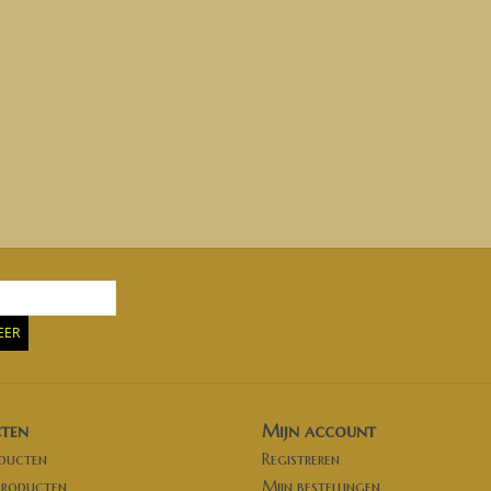
EER
ten
Mijn account
oducten
Registreren
producten
Mijn bestellingen