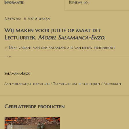
Informatie
Reviews
(0)
Levertijd:
6 tot 8 weken
Wij maken voor jullie op maat dit
Lectuurrek.
Model Salamanca-Enzo
.
✅
Deze variant van ons Salamanca is van nieuw steigerhout
✅
Kies een kleur
✅ Voeg toe aan de winkelwagen
Salamana-Enzo
✅ Wil je een andere afmeting? Neem dan contact met ons op
Aan verlanglijst toevoegen
/
Toevoegen om te vergelijken
/
Afdrukken
voor een prijsopgave.
Afmetingen Bank op foto
:
Gerelateerde producten
Breedte 80 cm
Hoogte 160 cm ✅ Al deze afmeting zijn
aanpasbaar (zie de opties)