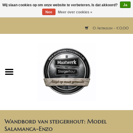
Wij slaan cookies op om onze website te verbeteren. Is dat akkoord?
Ja
Nee
Meer over cookies »
0 Artikelen - €0,00
Home
Horeca meubels
Tafels
Bar & Balie
Wandbord van steigerhout: Model
Bartafels
Salamanca-Enzo