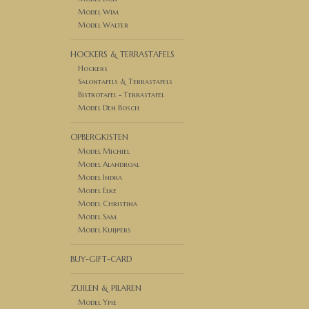
Model Wim
Model Walter
HOCKERS & TERRASTAFELS
Hockers
Salontafels & Terrastafels
Bistrotafel - Terrastafel
Model Den Bosch
OPBERGKISTEN
Model Michiel
Model Alandroal
Model Indra
Model Elke
Model Christina
Model Sam
Model Kuijpers
BUY-GIFT-CARD
ZUILEN & PILAREN
Model Ypie