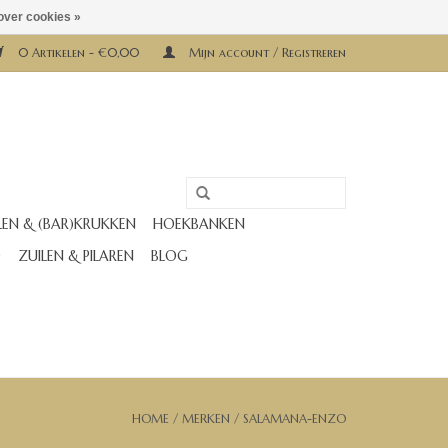
over cookies »
0 Artikelen - €0,00
Mijn account / Registreren
LEN & (BAR)KRUKKEN
HOEKBANKEN
D
ZUILEN & PILAREN
BLOG
HOME
/
MERKEN
/
SALAMANA-ENZO