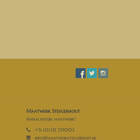
Maatwerk Steigerhout
Ambachtelijk maatwerk!
+31 (0)321 239002
info@maatwerksteigerhout.nl