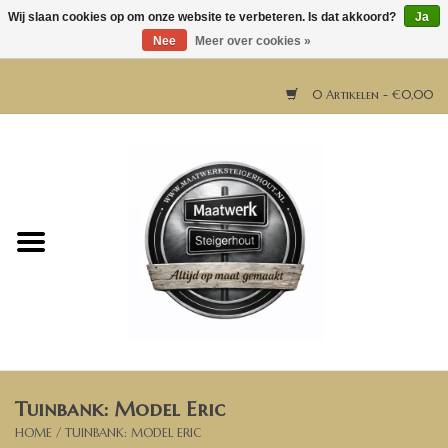
Wij slaan cookies op om onze website te verbeteren. Is dat akkoord?
Ja
Nee
Meer over cookies »
0 Artikelen - €0,00
Home
Horeca meubels
Tafels
Bar & Balie
Tuinbank: Model Eric
Bartafels
HOME
/
TUINBANK: MODEL ERIC