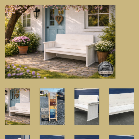
Banken, stoelen &
(Bar)krukken
Hoekbanken
Plantenbakken
Hockers & Terrastafels
Opbergkisten
buy-gift-card
Zuilen & Pilaren
Blog