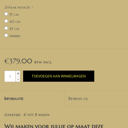
Zitvlak hoogte:
*
35 cm
40 cm
45 cm
Anders
€379,00
+
TOEVOEGEN AAN WINKELWAGEN
-
Informatie
Reviews
(0)
Levertijd:
6 tot 8 weken
Wij maken voor jullie op maat deze