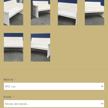
Breedte:
*
Kleur:
*