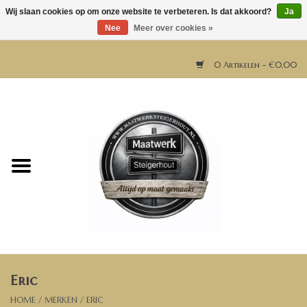
Wij slaan cookies op om onze website te verbeteren. Is dat akkoord?
Ja
Nee
Meer over cookies »
0 Artikelen - €0,00
Home
Horeca meubels
Tafels
Bar & Balie
Eric
Bartafels
HOME
/
MERKEN
/
ERIC