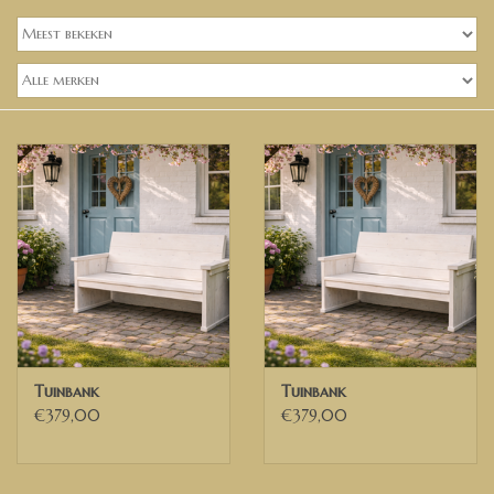
Banken, stoelen &
(Bar)krukken
Hoekbanken
Plantenbakken
Hockers & Terrastafels
Opbergkisten
buy-gift-card
Tuinbank
Tuinbank
Zuilen & Pilaren
€379,00
€379,00
Blog