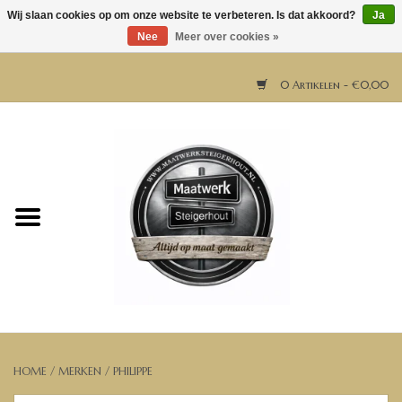
Wij slaan cookies op om onze website te verbeteren. Is dat akkoord?
Ja
Nee
Meer over cookies »
0 Artikelen - €0,00
Home
Horeca meubels
Tafels
Bar & Balie
Bartafels
HOME
/
MERKEN
/
PHILIPPE