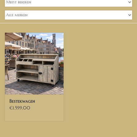
Banken, stoelen &
(Bar)krukken
Hoekbanken
Plantenbakken
Hockers & Terrastafels
Opbergkisten
buy-gift-card
Bestekwagen
€1.599,00
Zuilen & Pilaren
Blog