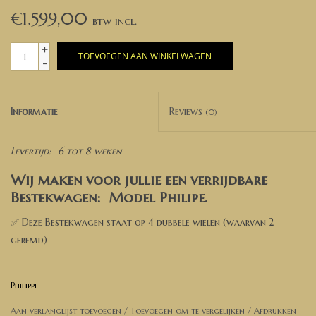
€1.599,00
+
TOEVOEGEN AAN WINKELWAGEN
-
Informatie
Reviews
(0)
Levertijd:
6 tot 8 weken
Wij maken voor jullie een verrijdbare
Bestekwagen:
Model Philipe.
✅ Deze Bestekwagen staat op 4 dubbele wielen (waarvan 2
geremd)
✅ Kies een kleur
Philippe
✅ Kies de opties
Aan verlanglijst toevoegen
/
Toevoegen om te vergelijken
/
Afdrukken
✅ Voeg toe aan de winkelwagen