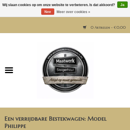
Wij slaan cookies op om onze website te verbeteren. Is dat akkoord?
Ja
Nee
Meer over cookies »
0 Artikelen - €0,00
Home
Horeca meubels
Tafels
Bar & Balie
Een verrijdbare Bestekwagen: Model
Bartafels
Philippe