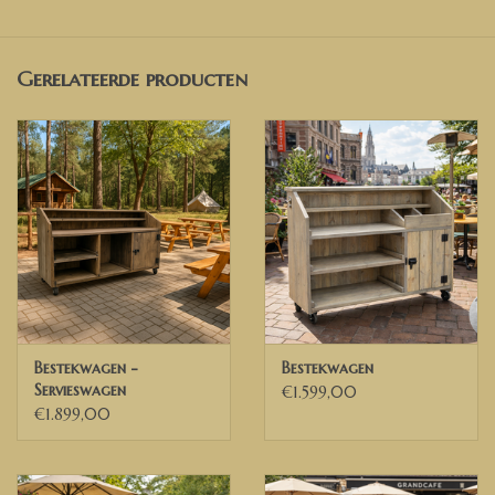
✅ Wil je een andere afmeting of een andere indeling? Neem dan
contact met ons op voor een prijsopgave.
Gerelateerde producten
Afmetingen wagen op foto:
Breedte 153 cm
Diepte 63 cm
Hoogte 116 cm
De wagen op de foto is behandeld met Old grey wash (dubbel
laags)
WIJ BEZORGEN DOOR HEEL NEDERLAND, BELGIE EN DELEN VAN
DUITSLAND
Bestekwagen -
Bestekwagen
Servieswagen
€1.599,00
✅ Voor Belgische ondernemingen die beschikken over een geldig
€1.899,00
Belgisch BTW nummer, kunnen wij de 21% BTW verleggen. U
ontvangt dan een factuur exclusief BTW van ons.