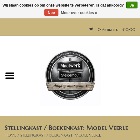
Wij slaan cookies op om onze website te verbeteren. Is dat akkoord?
Ja
Nee
Meer over cookies »
0 Artikelen - €0,00
Home
Horeca meubels
Tafels
Bar & Balie
Stellingkast / Boekenkast: Model Veerle
Bartafels
HOME
/
STELLINGKAST / BOEKENKAST: MODEL VEERLE