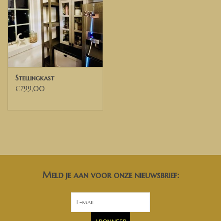
Hoogte 190 cm
Model op de foto is in Vintage wash
✅ Heeft u andere wensen of ideeën, neem dan gerust contact met
ons op. Dan kunnen wij de mogelijkheden bespreken.
Wij bezorgen door heel Nederland, België en delen van Duitsland
Stellingkast
€799,00
✅ Voor Belgische ondernemingen die beschikken over een geldig
Belgisch BTW nummer, kunnen wij de 21% BTW verleggen. U
ontvangt dan een factuur exclusief BTW van ons.
Meld je aan voor onze nieuwsbrief: