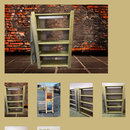
Banken, stoelen &
(Bar)krukken
Hoekbanken
Plantenbakken
Hockers & Terrastafels
Opbergkisten
buy-gift-card
Zuilen & Pilaren
Blog