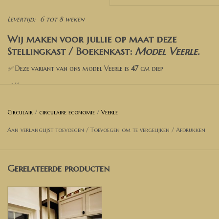
Levertijd:
6 tot 8 weken
Wij maken voor jullie op maat deze
Stellingkast / Boekenkast:
Model Veerle
.
✅
Deze variant van ons model Veerle is
47
cm diep
✅ Kies een kleur
✅ Kies de opties
Circulair
/
circulaire economie
/
Veerle
✅ Voeg toe aan de winkelwagen
Aan verlanglijst toevoegen
/
Toevoegen om te vergelijken
/
Afdrukken
✅ Wil je een andere afmeting? Neem dan contact met ons op
voor een prijsopgave.
Gerelateerde producten
Afmetingen kast op foto
:
Breedte 120 cm
Diepte.
47
cm