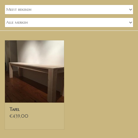
Banken, stoelen &
(Bar)krukken
Hoekbanken
Plantenbakken
Hockers & Terrastafels
Opbergkisten
buy-gift-card
Tafel
Zuilen & Pilaren
€439,00
Blog