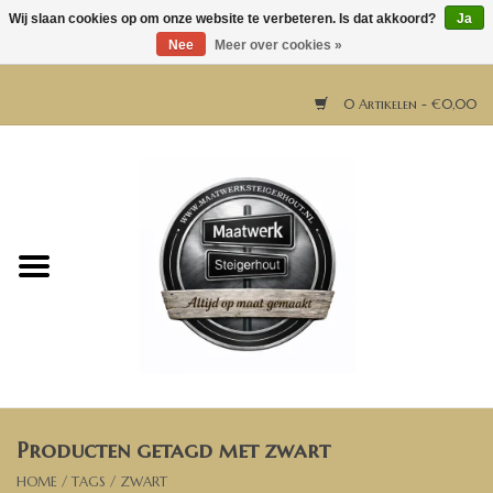
Wij slaan cookies op om onze website te verbeteren. Is dat akkoord?
Ja
Nee
Meer over cookies »
0 Artikelen - €0,00
Home
Horeca meubels
Tafels
Bar & Balie
Producten getagd met zwart
Bartafels
HOME
/
TAGS
/
ZWART