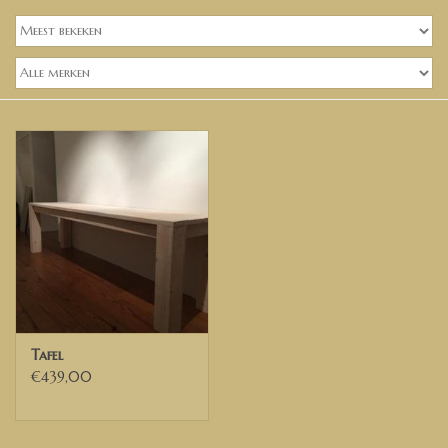
Banken, stoelen &
(Bar)krukken
Hoekbanken
Plantenbakken
Opbergkisten
Zuilen & Pilaren
Blog
Tafel
€439,00