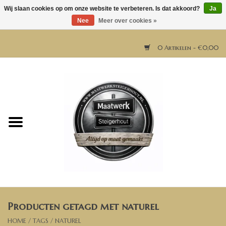
Wij slaan cookies op om onze website te verbeteren. Is dat akkoord?
Ja
Nee
Meer over cookies »
0 Artikelen - €0,00
Home
Horeca meubels
Tafels
Bar & Balie
Producten getagd met naturel
Bartafels
HOME
/
TAGS
/
NATUREL