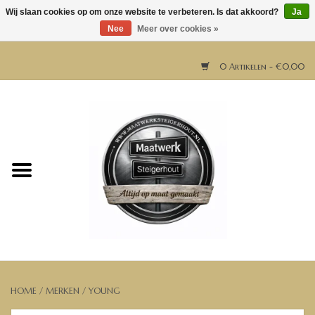
Wij slaan cookies op om onze website te verbeteren. Is dat akkoord?
Ja
Nee
Meer over cookies »
0 Artikelen - €0,00
Home
Horeca meubels
Tafels
Bar & Balie
Bartafels
HOME
/
MERKEN
/
YOUNG