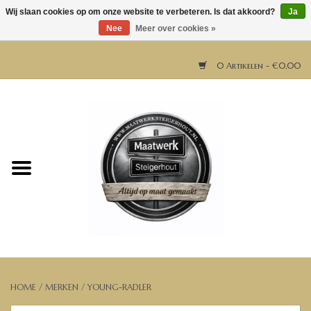
Wij slaan cookies op om onze website te verbeteren. Is dat akkoord?
Ja
Nee
Meer over cookies »
0 Artikelen - €0,00
Home
Horeca meubels
Tafels
Bar & Balie
Bartafels
HOME
/
MERKEN
/
YOUNG-RADLER