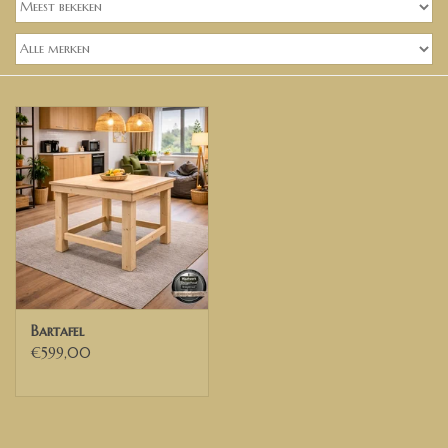
Banken, stoelen &
(Bar)krukken
Hoekbanken
Plantenbakken
Hockers & Terrastafels
Opbergkisten
buy-gift-card
Bartafel
€599,00
Zuilen & Pilaren
Blog