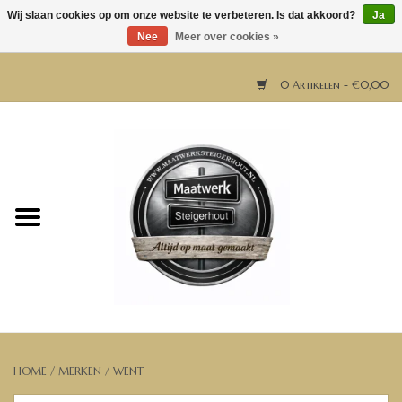
Wij slaan cookies op om onze website te verbeteren. Is dat akkoord?
Ja
Nee
Meer over cookies »
0 Artikelen - €0,00
Home
Horeca meubels
Tafels
Bar & Balie
Bartafels
HOME
/
MERKEN
/
WENT