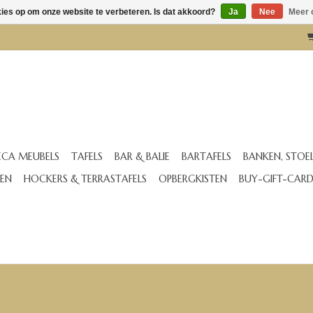
kies op om onze website te verbeteren. Is dat akkoord?
Ja
Nee
Meer 
CA MEUBELS
TAFELS
BAR & BALIE
BARTAFELS
BANKEN, STOE
EN
HOCKERS & TERRASTAFELS
OPBERGKISTEN
BUY-GIFT-CAR