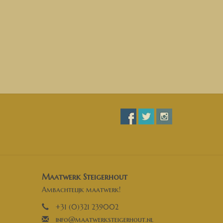
Maatwerk Steigerhout
Ambachtelijk maatwerk!
+31 (0)321 239002
info@maatwerksteigerhout.nl