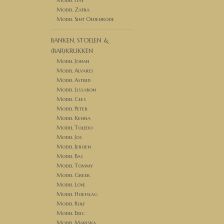
Model Zafra
Model Sint Oedenrode
BANKEN, STOELEN &
(BAR)KRUKKEN
Model Johan
Model Alvares
Model Astrid
Model Lissabon
Model Cees
Model Peter
Model Kenna
Model Toledo
Model Jos
Model Jeroen
Model Bas
Model Tommy
Model Greek
Model Love
Model Hoefslag
Model Rolf
Model Eric
Model Mariska