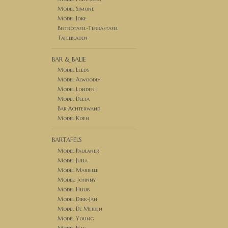
Model Simone
Model Joke
Bistrotafel-Terrastafel
Tafelbladen
BAR & BALIE
Model Leeds
Model Alwoodly
Model Londen
Model Delta
Bar Achterwand
Model Koen
BARTAFELS
Model Paulaner
Model Julia
Model Marielle
Model: Johnny
Model Huub
Model Dirk-Jan
Model De Meiden
Model Young
Model Hay