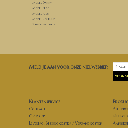
Model Danny
Model Nico
Model Jussi
Model Cayenne
Spreekgestoelte
Meld je aan voor onze nieuwsbrief:
ABONN
Klantenservice
Produc
Contact
Alle pr
Over ons
Nieuwe 
Levering, Bezorgkosten / Versandkosten
Aanbied