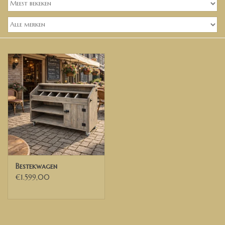
Banken, stoelen &
(Bar)krukken
Hoekbanken
Plantenbakken
Hockers & Terrastafels
Opbergkisten
buy-gift-card
Bestekwagen
€1.599,00
Zuilen & Pilaren
Blog