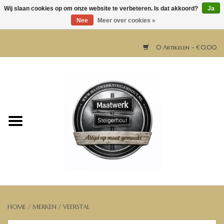
Wij slaan cookies op om onze website te verbeteren. Is dat akkoord?
Ja
Nee
Meer over cookies »
0 Artikelen - €0,00
Home
Horeca meubels
Tafels
Bar & Balie
Bartafels
HOME
/
MERKEN
/
VEERSTAL