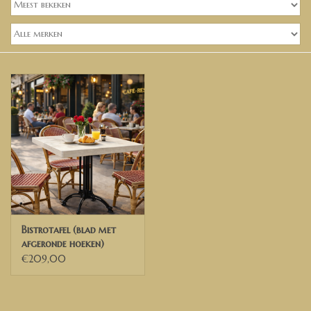
Banken, stoelen &
(Bar)krukken
Hoekbanken
Plantenbakken
Hockers & Terrastafels
Opbergkisten
buy-gift-card
Bistrotafel (blad met
afgeronde hoeken)
€209,00
Zuilen & Pilaren
Blog