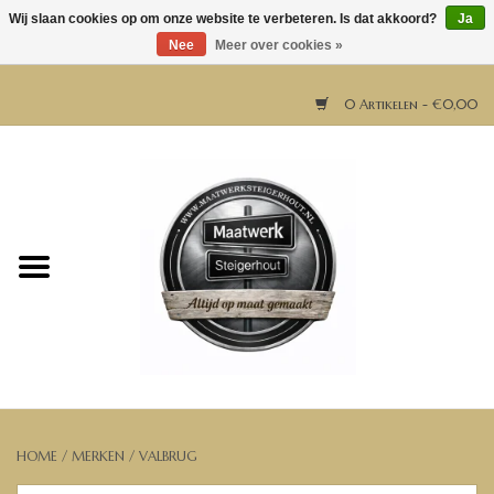
Wij slaan cookies op om onze website te verbeteren. Is dat akkoord?
Ja
Nee
Meer over cookies »
0 Artikelen - €0,00
Home
Horeca meubels
Tafels
Bar & Balie
Bartafels
HOME
/
MERKEN
/
VALBRUG