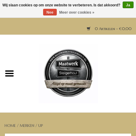
Wij slaan cookies op om onze website te verbeteren. Is dat akkoord?
Ja
Nee
Meer over cookies »
0 Artikelen - €0,00
Home
Horeca meubels
Tafels
Bar & Balie
Bartafels
HOME
/
MERKEN
/
UP