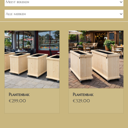
Banken, stoelen &
(Bar)krukken
Hoekbanken
Plantenbakken
Hockers & Terrastafels
Opbergkisten
buy-gift-card
Plantenbak
Plantenbak
€299,00
€329,00
Zuilen & Pilaren
Blog