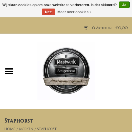
Wij slaan cookies op om onze website te verbeteren. Is dat akkoord?
Ja
Nee
Meer over cookies »
0 Artikelen - €0,00
Home
Horeca meubels
Tafels
Bar & Balie
Staphorst
Bartafels
HOME
/
MERKEN
/
STAPHORST