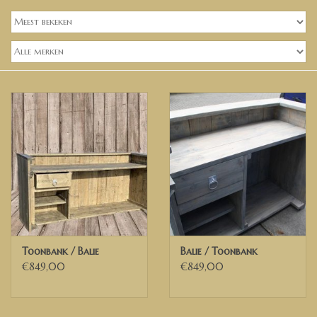
Banken, stoelen &
(Bar)krukken
Hoekbanken
Plantenbakken
Hockers & Terrastafels
Opbergkisten
buy-gift-card
Toonbank / Balie
Balie / Toonbank
Zuilen & Pilaren
€849,00
€849,00
Blog