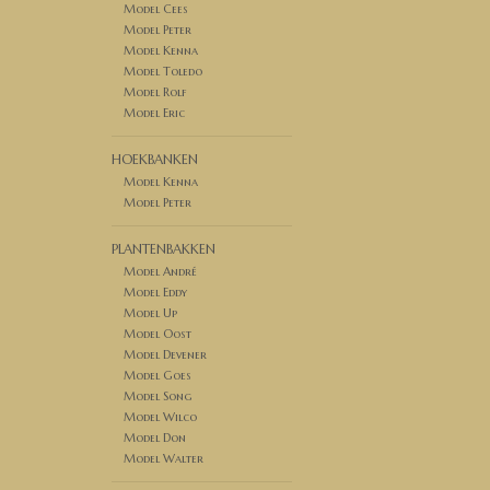
Model Cees
Model Peter
Model Kenna
Model Toledo
Model Rolf
Model Eric
HOEKBANKEN
Model Kenna
Model Peter
PLANTENBAKKEN
Model André
Model Eddy
Model Up
Model Oost
Model Devener
Model Goes
Model Song
Model Wilco
Model Don
Model Walter