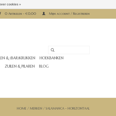
over cookies »
0 Artikelen - €0,00
Mijn account / Registreren
LEN & (BAR)KRUKKEN
HOEKBANKEN
D
ZUILEN & PILAREN
BLOG
HOME
/
MERKEN
/
SALAMANCA - HORIZONTAAL