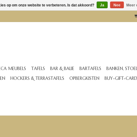
kies op om onze website te verbeteren. Is dat akkoord?
Ja
Nee
Meer 
CA MEUBELS
TAFELS
BAR & BALIE
BARTAFELS
BANKEN, STOE
EN
HOCKERS & TERRASTAFELS
OPBERGKISTEN
BUY-GIFT-CAR