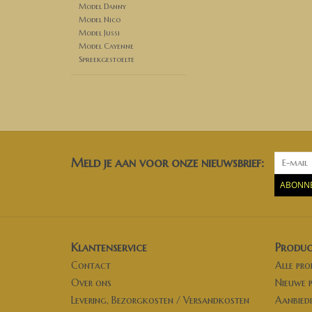
Model Danny
Model Nico
Model Jussi
Model Cayenne
Spreekgestoelte
Meld je aan voor onze nieuwsbrief:
ABONN
Klantenservice
Produc
Contact
Alle pr
Over ons
Nieuwe 
Levering, Bezorgkosten / Versandkosten
Aanbied