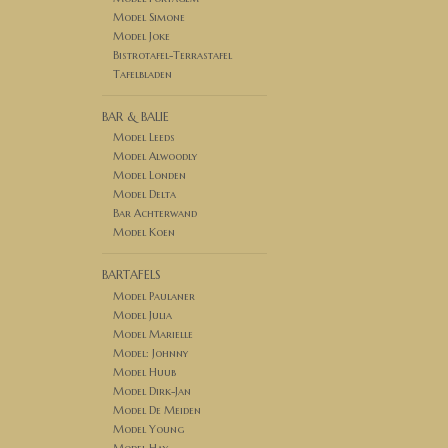
Model Simone
Model Joke
Bistrotafel-Terrastafel
Tafelbladen
BAR & BALIE
Model Leeds
Model Alwoodly
Model Londen
Model Delta
Bar Achterwand
Model Koen
BARTAFELS
Model Paulaner
Model Julia
Model Marielle
Model: Johnny
Model Huub
Model Dirk-Jan
Model De Meiden
Model Young
Model Hay