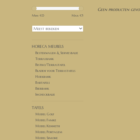
Geen producten gevon
Min: €
0
Max: €
5
HORECA MEUBELS
Bestekwagen & Serviesbalie
Terrasbank
Bistro/Terrastafel
Bladen voor Terrastafels
Hoekbank
Bartafels
Bierbank
Incheckbalie
TAFELS
Model Golf
Model Famke
Model Kenneth
Model Portagem
Model Simone