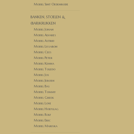
Model Sint Oedenrode
BANKEN, STOELEN &
(BAR)KRUKKEN
Model Johan
Model Alvares
Model Astrid
Model Lissabon
Model Cees
Model Peter
Model Kenna
Model Toledo
Model Jos
Model Jeroen
Model Bas
Model Tommy
Model Greek
Model Love
Model Hoefslag
Model Rolf
Model Eric
Model Mariska