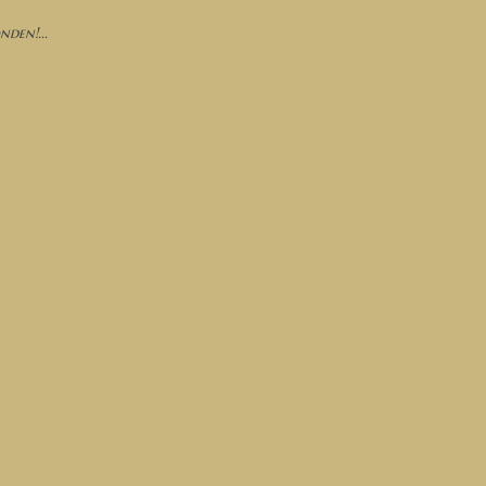
den!...