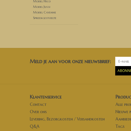
Model Nico
Model Jussi
Model Cayenne
Spreekgestoelte
Meld je aan voor onze nieuwsbrief:
ABONN
Klantenservice
Produc
Contact
Alle pr
Over ons
Nieuwe 
Levering, Bezorgkosten / Versandkosten
Aanbied
Q&A
Tags