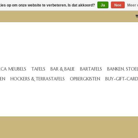
kies op om onze website te verbeteren. Is dat akkoord?
Ja
Nee
Meer 
CA MEUBELS
TAFELS
BAR & BALIE
BARTAFELS
BANKEN, STOE
EN
HOCKERS & TERRASTAFELS
OPBERGKISTEN
BUY-GIFT-CAR