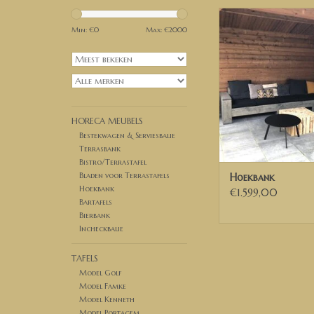
Hoekbank
Min: €
0
Max: €
2000
TOEVOEGEN AAN WI
HORECA MEUBELS
Bestekwagen & Serviesbalie
Terrasbank
Bistro/Terrastafel
Bladen voor Terrastafels
Hoekbank
Hoekbank
€1.599,00
Bartafels
Bierbank
Incheckbalie
TAFELS
Model Golf
Model Famke
Model Kenneth
Model Portagem