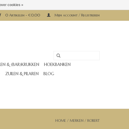
over cookies »
0 Artikelen - €0,00
Mijn account / Registreren
LEN & (BAR)KRUKKEN
HOEKBANKEN
D
ZUILEN & PILAREN
BLOG
HOME
/
MERKEN
/
ROBERT