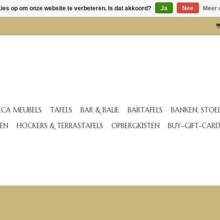
kies op om onze website te verbeteren. Is dat akkoord?
Ja
Nee
Meer 
CA MEUBELS
TAFELS
BAR & BALIE
BARTAFELS
BANKEN, STOE
EN
HOCKERS & TERRASTAFELS
OPBERGKISTEN
BUY-GIFT-CAR