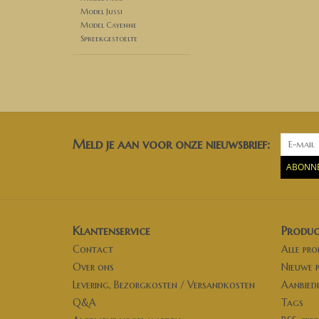
Model Jussi
Model Cayenne
Spreekgestoelte
Meld je aan voor onze nieuwsbrief:
ABONN
Klantenservice
Produc
Contact
Alle pr
Over ons
Nieuwe 
Levering, Bezorgkosten / Versandkosten
Aanbied
Q&A
Tags