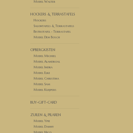
Model Walter
HOCKERS & TERRASTAFELS
Hockers
Salontafels & Terrastafels
Bistrotafel - Terrastafel
Model Den Bosch
OPBERGKISTEN
Model Michiel
Model Alandroal
Model Indra
Model Elke
Model Christina
Model Sam
Model Kuijpers
BUY-GIFT-CARD
ZUILEN & PILAREN
Model Ypie
Model Danny
Model Nico