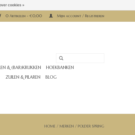
over cookies »
0 Artikelen - €0,00
Mijn account / Registreren
LEN & (BAR)KRUKKEN
HOEKBANKEN
D
ZUILEN & PILAREN
BLOG
HOME
/
MERKEN
/
POLDER SPRING