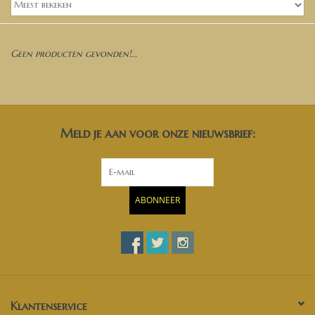
Banken, stoelen &
(Bar)krukken
Geen producten gevonden!...
Hoekbanken
Plantenbakken
Meld je aan voor onze nieuwsbrief:
Hockers & Terrastafels
Opbergkisten
ABONNEER
buy-gift-card
Zuilen & Pilaren
Blog
Klantenservice