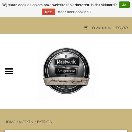
Wij slaan cookies op om onze website te verbeteren. Is dat akkoord?
Ja
Nee
Meer over cookies »
0 Artikelen - €0,00
Home
Horeca meubels
Tafels
Bar & Balie
Bartafels
HOME
/
MERKEN
/
PATRICIA