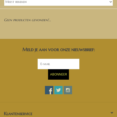
Banken, stoelen &
(Bar)krukken
Geen producten gevonden!...
Hoekbanken
Plantenbakken
Meld je aan voor onze nieuwsbrief:
Hockers & Terrastafels
Opbergkisten
ABONNEER
buy-gift-card
Zuilen & Pilaren
Blog
Klantenservice