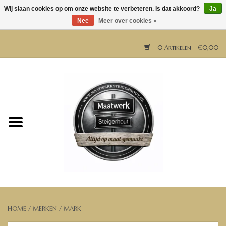
Wij slaan cookies op om onze website te verbeteren. Is dat akkoord?
Ja
Nee
Meer over cookies »
0 Artikelen - €0,00
Home
Horeca meubels
Tafels
Bar & Balie
Bartafels
HOME
/
MERKEN
/
MARK