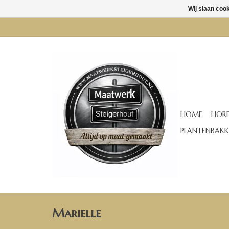
Wij slaan coo
HOME
HORE
PLANTENBAKK
Marielle