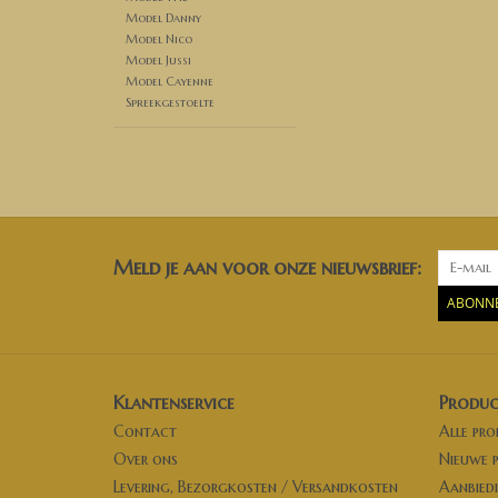
Model Danny
Model Nico
Model Jussi
Model Cayenne
Spreekgestoelte
Meld je aan voor onze nieuwsbrief:
ABONN
Klantenservice
Produc
Contact
Alle pr
Over ons
Nieuwe 
Levering, Bezorgkosten / Versandkosten
Aanbied