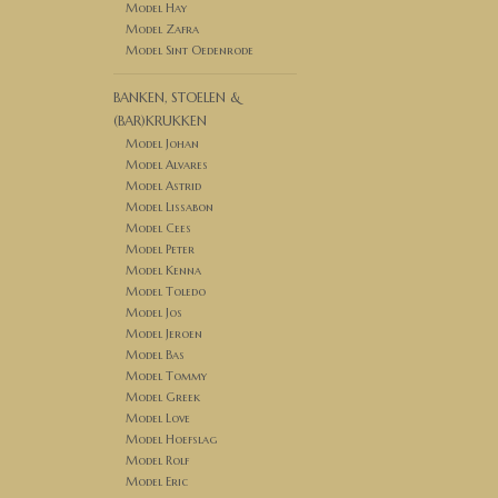
Model Hay
Model Zafra
Model Sint Oedenrode
BANKEN, STOELEN &
(BAR)KRUKKEN
Model Johan
Model Alvares
Model Astrid
Model Lissabon
Model Cees
Model Peter
Model Kenna
Model Toledo
Model Jos
Model Jeroen
Model Bas
Model Tommy
Model Greek
Model Love
Model Hoefslag
Model Rolf
Model Eric