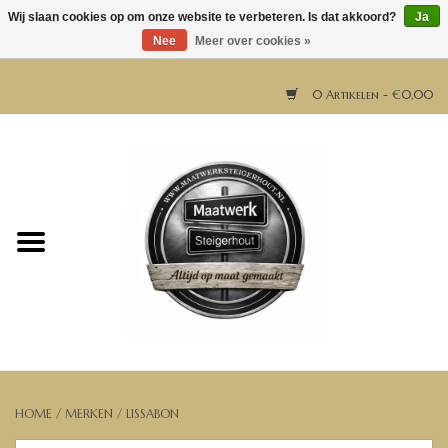
Wij slaan cookies op om onze website te verbeteren. Is dat akkoord?
Ja
Nee
Meer over cookies »
0 Artikelen - €0,00
Home
Horeca meubels
Tafels
Bar & Balie
Bartafels
HOME
/
MERKEN
/
LISSABON