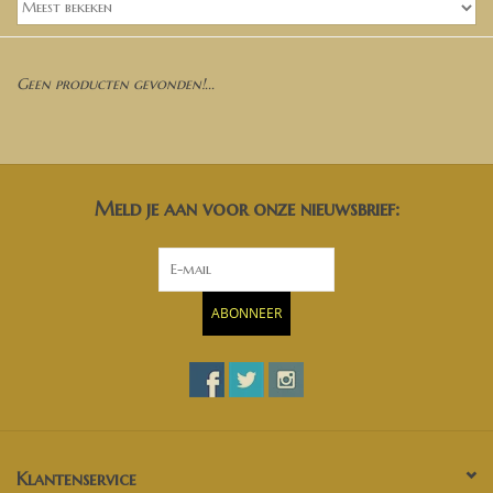
Banken, stoelen &
(Bar)krukken
Geen producten gevonden!...
Hoekbanken
Plantenbakken
Meld je aan voor onze nieuwsbrief:
Hockers & Terrastafels
Opbergkisten
ABONNEER
buy-gift-card
Zuilen & Pilaren
Blog
Klantenservice