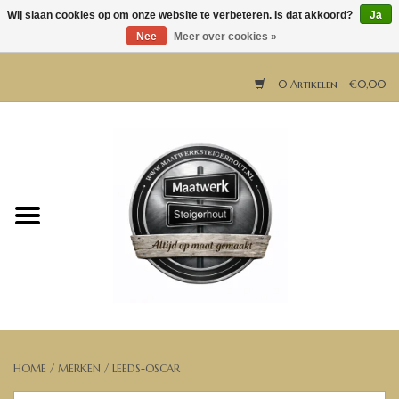
Wij slaan cookies op om onze website te verbeteren. Is dat akkoord?
Ja
Nee
Meer over cookies »
0 Artikelen - €0,00
Home
Horeca meubels
Tafels
Bar & Balie
Bartafels
HOME
/
MERKEN
/
LEEDS-OSCAR