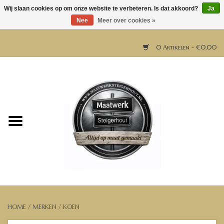
Wij slaan cookies op om onze website te verbeteren. Is dat akkoord?
Ja
Nee
Meer over cookies »
0 Artikelen - €0,00
Home
Horeca meubels
Tafels
Bar & Balie
Bartafels
HOME
/
MERKEN
/
KOEN