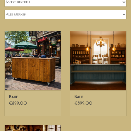
Banken, stoelen &
(Bar)krukken
Hoekbanken
Plantenbakken
Hockers & Terrastafels
Opbergkisten
buy-gift-card
Balie
Balie
€899,00
€899,00
Zuilen & Pilaren
Blog