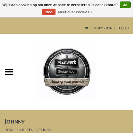
Wij slaan cookies op om onze website te verbeteren. Is dat akkoord?
Ja
Nee
Meer over cookies »
0 Artikelen - €0,00
Home
Horeca meubels
Tafels
Bar & Balie
Johnny
Bartafels
HOME
/
MERKEN
/
JOHNNY