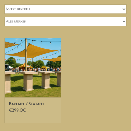
Banken, stoelen &
(Bar)krukken
Hoekbanken
Plantenbakken
Hockers & Terrastafels
Opbergkisten
buy-gift-card
Bartafel / Statafel
Zuilen & Pilaren
€299,00
Blog