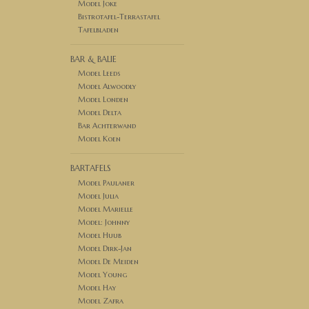
Model Joke
Bistrotafel-Terrastafel
Tafelbladen
BAR & BALIE
Model Leeds
Model Alwoodly
Model Londen
Model Delta
Bar Achterwand
Model Koen
BARTAFELS
Model Paulaner
Model Julia
Model Marielle
Model: Johnny
Model Huub
Model Dirk-Jan
Model De Meiden
Model Young
Model Hay
Model Zafra