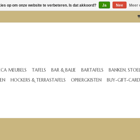
kies op om onze website te verbeteren. Is dat akkoord?
Ja
Nee
Meer 
CA MEUBELS
TAFELS
BAR & BALIE
BARTAFELS
BANKEN, STOE
EN
HOCKERS & TERRASTAFELS
OPBERGKISTEN
BUY-GIFT-CAR