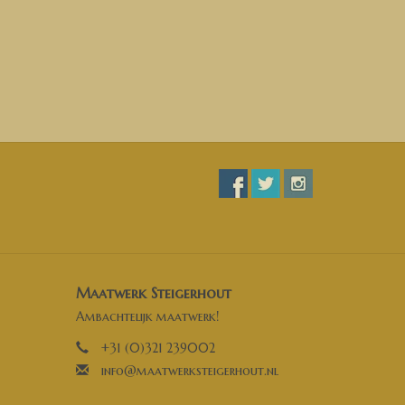
Maatwerk Steigerhout
Ambachtelijk maatwerk!
+31 (0)321 239002
info@maatwerksteigerhout.nl