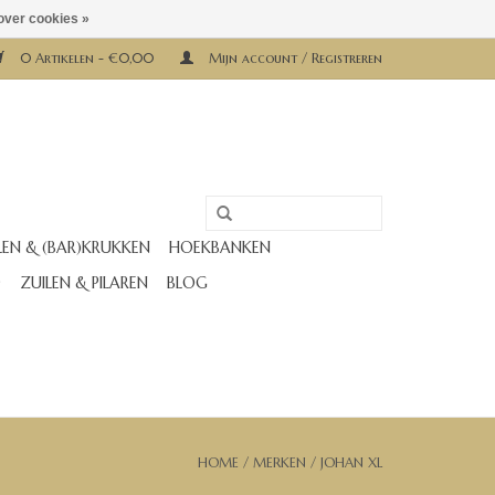
over cookies »
0 Artikelen - €0,00
Mijn account / Registreren
LEN & (BAR)KRUKKEN
HOEKBANKEN
D
ZUILEN & PILAREN
BLOG
HOME
/
MERKEN
/
JOHAN XL