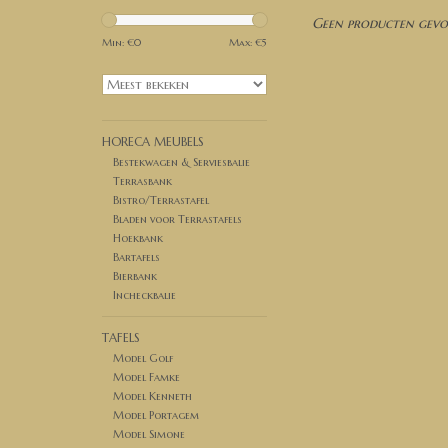
Geen producten gevon
Min: €
0
Max: €
5
HORECA MEUBELS
Bestekwagen & Serviesbalie
Terrasbank
Bistro/Terrastafel
Bladen voor Terrastafels
Hoekbank
Bartafels
Bierbank
Incheckbalie
TAFELS
Model Golf
Model Famke
Model Kenneth
Model Portagem
Model Simone