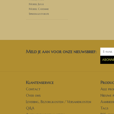
Model Jussi
Model Cayenne
Spreekgestoelte
Meld je aan voor onze nieuwsbrief:
ABONN
Klantenservice
Produc
Contact
Alle pr
Over ons
Nieuwe 
Levering, Bezorgkosten / Versandkosten
Aanbied
Q&A
Tags