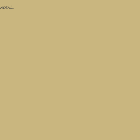
den!...