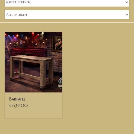
Banken, stoelen &
(Bar)krukken
Hoekbanken
Plantenbakken
Hockers & Terrastafels
Opbergkisten
buy-gift-card
Bartafel
€639,00
Zuilen & Pilaren
Blog