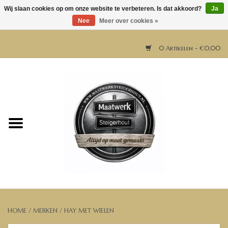
Wij slaan cookies op om onze website te verbeteren. Is dat akkoord?
Ja
Nee
Meer over cookies »
0 Artikelen - €0,00
Home
Horeca meubels
Tafels
Bar & Balie
Bartafels
HOME
/
MERKEN
/
HAY MET WIELEN