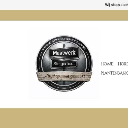
Wij slaan coo
HOME
HORE
PLANTENBAKK