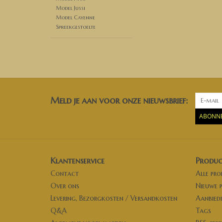
Model Jussi
Model Cayenne
Spreekgestoelte
Meld je aan voor onze nieuwsbrief:
ABONN
Klantenservice
Produc
Contact
Alle pr
Over ons
Nieuwe 
Levering, Bezorgkosten / Versandkosten
Aanbied
Q&A
Tags