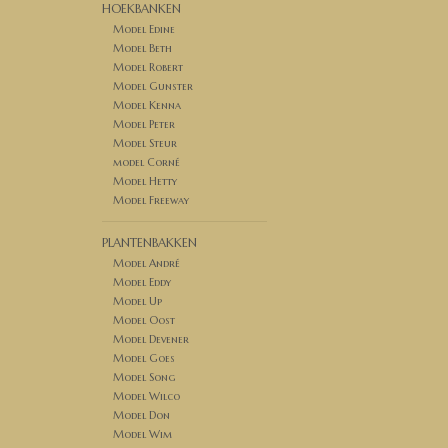
HOEKBANKEN
Model Edine
Model Beth
Model Robert
Model Gunster
Model Kenna
Model Peter
Model Steur
model Corné
Model Hetty
Model Freeway
PLANTENBAKKEN
Model André
Model Eddy
Model Up
Model Oost
Model Devener
Model Goes
Model Song
Model Wilco
Model Don
Model Wim