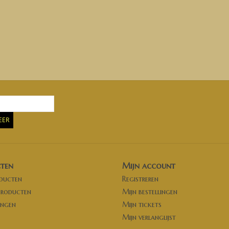
EER
ten
Mijn account
oducten
Registreren
producten
Mijn bestellingen
ingen
Mijn tickets
Mijn verlanglijst