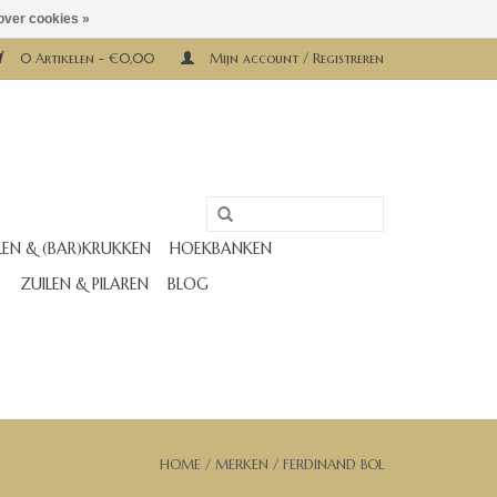
over cookies »
0 Artikelen - €0,00
Mijn account / Registreren
LEN & (BAR)KRUKKEN
HOEKBANKEN
D
ZUILEN & PILAREN
BLOG
HOME
/
MERKEN
/
FERDINAND BOL