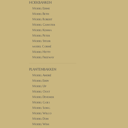
HOEKBANKEN
Model Edine
Model Beth
Model Robert
Model Gunster
Model Kenna
Model Peter
Model Steur
model Corné
Model Hetty
Model Freeway
PLANTENBAKKEN
Model André
Model Eddy
Model Up
Model Oost
Model Devener
Model Goes
Model Song
Model Wilco
Model Don
Model Wim