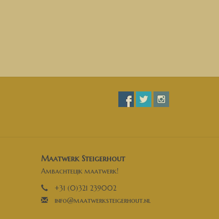
Maatwerk Steigerhout
Ambachtelijk maatwerk!
+31 (0)321 239002
info@maatwerksteigerhout.nl