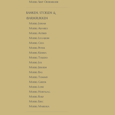
Model Sint Oedenrode
BANKEN, STOELEN &
(BAR)KRUKKEN
Model Johan
Model Alvares
Model Astrid
Model Lissabon
Model Cees
Model Peter
Model Kenna
Model Toledo
Model Jos
Model Jeroen
Model Bas
Model Tommy
Model Greek
Model Love
Model Hoefslag
Model Rolf
Model Eric
Model Mariska