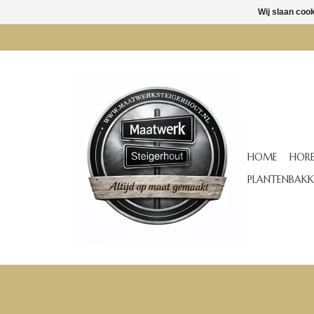
Wij slaan coo
HOME
HORE
PLANTENBAKK