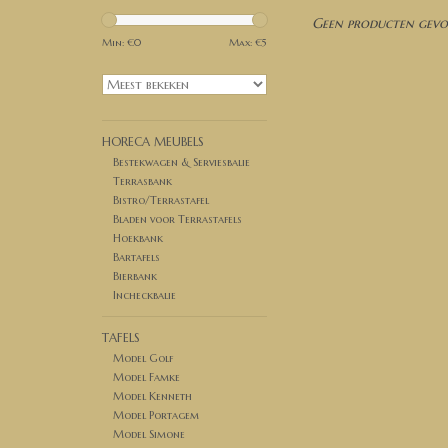
Geen producten gevon
Min: €
0
Max: €
5
HORECA MEUBELS
Bestekwagen & Serviesbalie
Terrasbank
Bistro/Terrastafel
Bladen voor Terrastafels
Hoekbank
Bartafels
Bierbank
Incheckbalie
TAFELS
Model Golf
Model Famke
Model Kenneth
Model Portagem
Model Simone