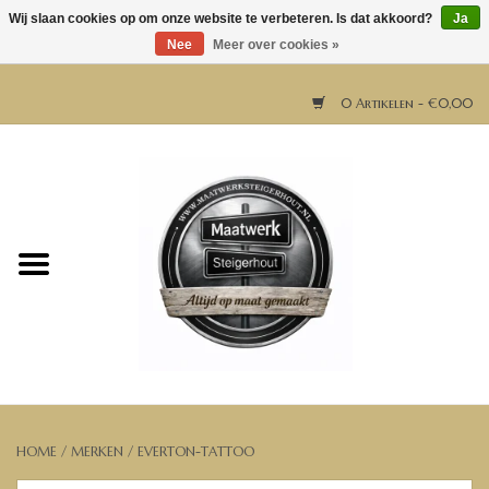
Wij slaan cookies op om onze website te verbeteren. Is dat akkoord?
Ja
Nee
Meer over cookies »
0 Artikelen - €0,00
Home
Horeca meubels
Tafels
Bar & Balie
Bartafels
HOME
/
MERKEN
/
EVERTON-TATTOO