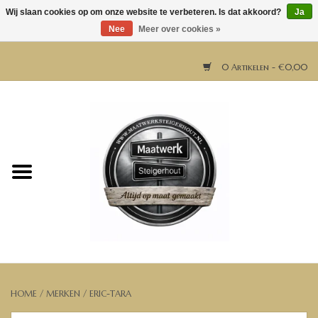
Wij slaan cookies op om onze website te verbeteren. Is dat akkoord?
Ja
Nee
Meer over cookies »
0 Artikelen - €0,00
Home
Horeca meubels
Tafels
Bar & Balie
Bartafels
HOME
/
MERKEN
/
ERIC-TARA