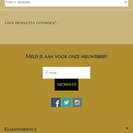
Banken, stoelen &
(Bar)krukken
Geen producten gevonden!...
Hoekbanken
Plantenbakken
Meld je aan voor onze nieuwsbrief:
Hockers & Terrastafels
Opbergkisten
ABONNEER
buy-gift-card
Zuilen & Pilaren
Blog
Klantenservice