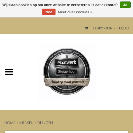
Wij slaan cookies op om onze website te verbeteren. Is dat akkoord?
Ja
Nee
Meer over cookies »
0 Artikelen - €0,00
Home
Horeca meubels
Tafels
Bar & Balie
Bartafels
HOME
/
MERKEN
/
DUNGEN