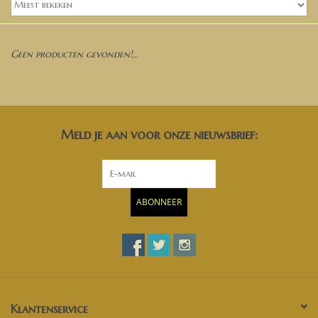
Banken, stoelen &
(Bar)krukken
Geen producten gevonden!...
Hoekbanken
Plantenbakken
Meld je aan voor onze nieuwsbrief:
Hockers & Terrastafels
Opbergkisten
ABONNEER
buy-gift-card
Zuilen & Pilaren
Blog
Klantenservice