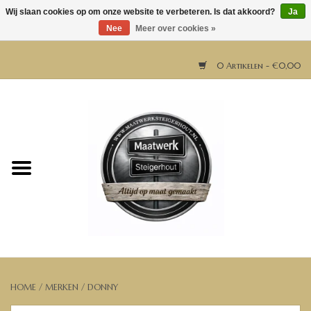
Wij slaan cookies op om onze website te verbeteren. Is dat akkoord?
Ja
Nee
Meer over cookies »
0 Artikelen - €0,00
Home
Horeca meubels
Tafels
Bar & Balie
Bartafels
HOME
/
MERKEN
/
DONNY