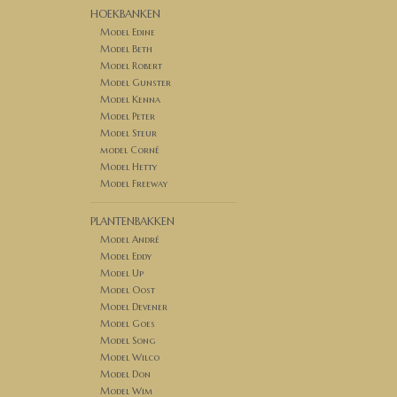
HOEKBANKEN
Model Edine
Model Beth
Model Robert
Model Gunster
Model Kenna
Model Peter
Model Steur
model Corné
Model Hetty
Model Freeway
PLANTENBAKKEN
Model André
Model Eddy
Model Up
Model Oost
Model Devener
Model Goes
Model Song
Model Wilco
Model Don
Model Wim