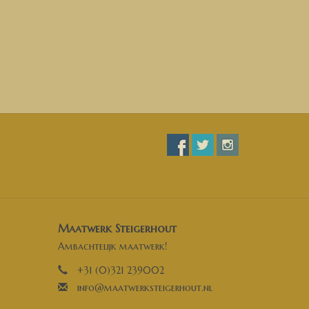
Maatwerk Steigerhout
Ambachtelijk maatwerk!
+31 (0)321 239002
info@maatwerksteigerhout.nl