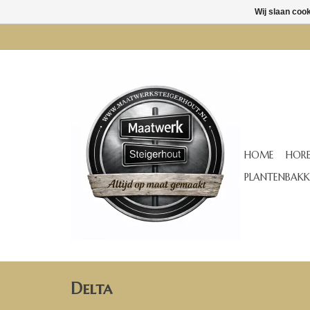
Wij slaan coo
HOME
HORE
PLANTENBAKK
Delta